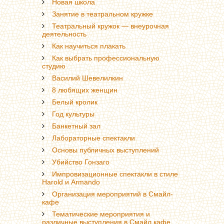
Новая школа
Занятие в театральном кружке
Театральный кружок — внеурочная
деятельность
Как научиться плакать
Как выбрать профессиональную
студию
Василий Шевелилкин
8 любящих женщин
Белый кролик
Год культуры
Банкетный зал
Лабораторные спектакли
Основы публичных выступлений
Убийство Гонзаго
Импровизационные спектакли в стиле
Harold и Armando
Организация мероприятий в Смайл-
кафе
Тематические мероприятия и
различные выступления в Смайл кафе