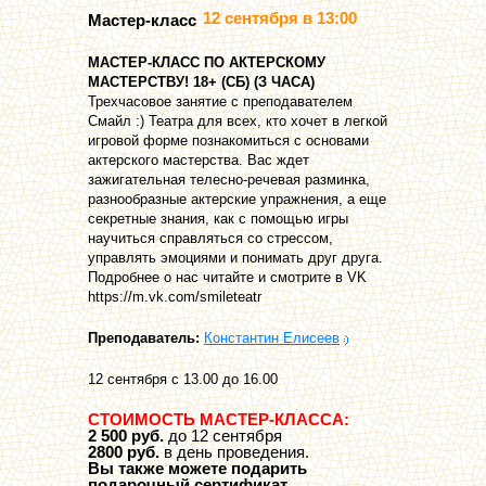
12 сентября в 13:00
Мастер-класс
МАСТЕР-КЛАСС ПО АКТЕРСКОМУ
МАСТЕРСТВУ! 18+ (СБ) (З ЧАСА)
Трехчасовое занятие с преподавателем
Смайл :) Театра для всех, кто хочет в легкой
игровой форме познакомиться с основами
актерского мастерства. Вас ждет
зажигательная телесно-речевая разминка,
разнообразные актерские упражнения, а еще
секретные знания, как с помощью игры
научиться справляться со стрессом,
управлять эмоциями и понимать друг друга.
Подробнее о нас читайте и смотрите в VK
https://m.vk.com/smileteatr
Преподаватель:
Константин Елисеев
12 сентября с 13.00 до 16.00
СТОИМОСТЬ МАСТЕР-КЛАССА:
2 500 руб.
до 12 сентября
2800 руб.
в день проведения.
Вы также можете подарить
подарочный сертификат.