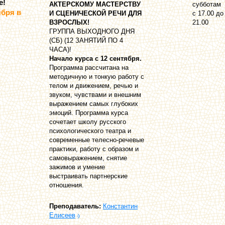
е!
АКТЕРСКОМУ МАСТЕРСТВУ
субботам
ября в
И СЦЕНИЧЕСКОЙ РЕЧИ ДЛЯ
с 17.00 до
ВЗРОСЛЫХ!
21.00
ГРУППА ВЫХОДНОГО ДНЯ
(СБ) (12 ЗАНЯТИЙ ПО 4
ЧАСА)!
Начало курса с 12 сентября.
Программа рассчитана на
методичную и тонкую работу с
телом и движением, речью и
звуком, чувствами и внешним
выражением самых глубоких
эмоций. Программа курса
сочетает школу русского
психологического театра и
современные телесно-речевые
практики, работу с образом и
самовыражением, снятие
зажимов и умение
выстраивать партнерские
отношения.
Преподаватель:
Константин
Елисеев