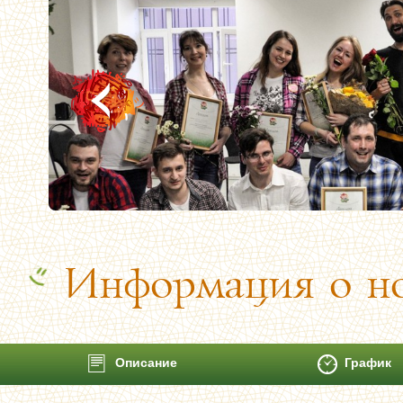
Информация о но
Описание
График