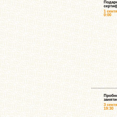
Подар
серти
1 сент
0:00
Пробн
заняти
3 сент
19:30