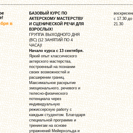
ое
БАЗОВЫЙ КУРС ПО
воскресен
е!
АКТЕРСКОМУ МАСТЕРСТВУ
с 17.30 до
ября в
И СЦЕНИЧЕСКОЙ РЕЧИ ДЛЯ
21.30
ВЗРОСЛЫХ!
ГРУППА ВЫХОДНОГО ДНЯ
(ВС) (12 ЗАНЯТИЙ ПО 4
ЧАСА)!
Начало курса с 13 сентября.
Яркий опыт классического
актерского мастерства,
построенный на познании
своих возможностей и
расширении границ.
Максимальное раскрытие
эмоционального, речевого и
телесно-физического
потенциала через
индивидуальную
режиссерскую работу с
каждым студентом. Благодаря
специальной программе и
тренингам на основе
упражнений Мейерхольда и