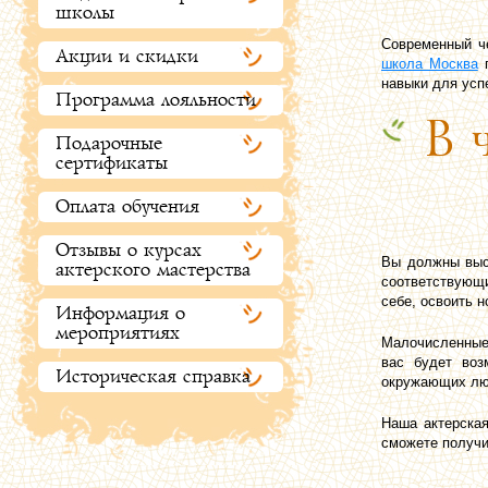
школы
Современный ч
Акции и скидки
школа Москва
п
навыки для усп
Программа лояльности
В 
Подарочные
сертификаты
Оплата обучения
Отзывы о курсах
Вы должны выст
актерского мастерства
соответствующи
себе, освоить н
Информация о
мероприятиях
Малочисленные 
вас будет воз
Историческая справка
окружающих лю
Наша актерская
сможете получи