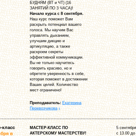
БУДНЯМ (ВТ и ЧТ) (16
ЗАНЯТИЙ ПО 3 ЧАСА)!
Начало курса с 8 сентября.
Наш курс поможет Вам
раскрыть потенциал вашего
голоса. Мы научим Вас
управлять дыханием,
улучшим дикцию и
артикуляцию, а также
раскроем секреты
эффективной коммуникации.
Вы не только научитесь
говорить красиво, но и
обретете уверенность в себе,
которая поможет в достижении
Ваших целей. Количество
мест ограничено!
Преподаватель:
Екатерина
Перевозчикова
-класс
МАСТЕР-КЛАСС ПО
5 сентябр
ября в
АКТЕРСКОМУ МАСТЕРСТВУ!
с 13.00 до