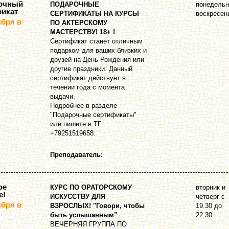
очный
ПOДАРОЧНЫЕ
понедельн
фикат
СЕРТИФИКАТЫ НА КУРСЫ
воскресен
ября в
ПО АКТЕРСКОМУ
МАСТЕРСТВУ! 18+ !
Сертификат станет отличным
подарком для ваших близких и
друзей на День Рождения или
другие праздники. Данный
сертификат действует в
течении года с момента
выдачи.
Подробнее в разделе
"Подарочные сертификаты"
или пишите в ТГ
+79251519658.
Преподаватель:
ое
КУРС ПО ОРАТОРСКОМУ
вторник и
е!
ИСКУССТВУ ДЛЯ
четверг с
ября в
ВЗРОСЛЫХ! "Говори, чтобы
19.30 до
быть услышанным”
22.30
ВЕЧЕРНЯЯ ГРУППА ПО