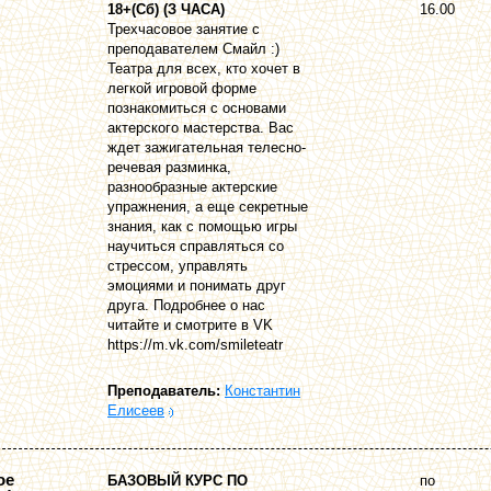
18+(Сб) (З ЧАСА)
16.00
Трехчасовое занятие с
преподавателем Смайл :)
Театра для всех, кто хочет в
легкой игровой форме
познакомиться с основами
актерского мастерства. Вас
ждет зажигательная телесно-
речевая разминка,
разнообразные актерские
упражнения, а еще секретные
знания, как с помощью игры
научиться справляться со
стрессом, управлять
эмоциями и понимать друг
друга. Подробнее о нас
читайте и смотрите в VK
https://m.vk.com/smileteatr
Преподаватель:
Константин
Елисеев
ое
БАЗОВЫЙ КУРС ПО
по