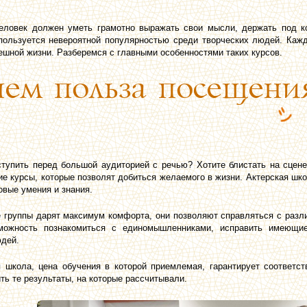
еловек должен уметь грамотно выражать свои мысли, держать под к
ользуется невероятной популярностью среди творческих людей. Каж
ешной жизни. Разберемся с главными особенностями таких курсов.
чем польза посещени
упить перед большой аудиторией с речью? Хотите блистать на сцене 
е курсы, которые позволят добиться желаемого в жизни. Актерская шк
овые умения и знания.
группы дарят максимум комфорта, они позволяют справляться с разл
можность познакомиться с единомышленниками, исправить имеющи
дей.
 школа, цена обучения в которой приемлемая, гарантирует соответс
ть те результаты, на которые рассчитывали.