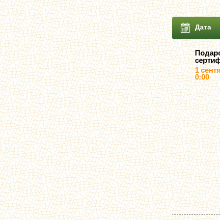
Дата
Подар
серти
1 сент
0:00