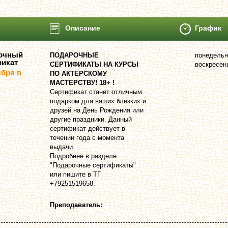
Описание
График
очный
ПOДАРОЧНЫЕ
понедельн
фикат
СЕРТИФИКАТЫ НА КУРСЫ
воскресен
ября в
ПО АКТЕРСКОМУ
МАСТЕРСТВУ! 18+ !
Сертификат станет отличным
подарком для ваших близких и
друзей на День Рождения или
другие праздники. Данный
сертификат действует в
течении года с момента
выдачи.
Подробнее в разделе
"Подарочные сертификаты"
или пишите в ТГ
+79251519658.
Преподаватель: