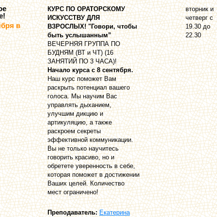
ое
КУРС ПО ОРАТОРСКОМУ
вторник и
е!
ИСКУССТВУ ДЛЯ
четверг с
ября в
ВЗРОСЛЫХ! "Говори, чтобы
19.30 до
быть услышанным”
22.30
ВЕЧЕРНЯЯ ГРУППА ПО
БУДНЯМ (ВТ и ЧТ) (16
ЗАНЯТИЙ ПО 3 ЧАСА)!
Начало курса с 8 сентября.
Наш курс поможет Вам
раскрыть потенциал вашего
голоса. Мы научим Вас
управлять дыханием,
улучшим дикцию и
артикуляцию, а также
раскроем секреты
эффективной коммуникации.
Вы не только научитесь
говорить красиво, но и
обретете уверенность в себе,
которая поможет в достижении
Ваших целей. Количество
мест ограничено!
Преподаватель:
Екатерина