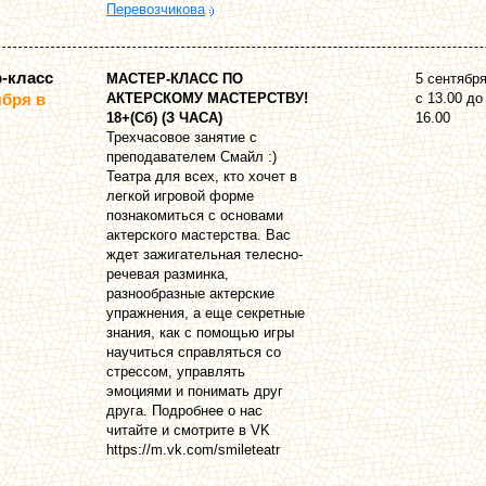
Перевозчикова
-класс
МАСТЕР-КЛАСС ПО
5 сентябр
ября в
АКТЕРСКОМУ МАСТЕРСТВУ!
с 13.00 до
18+(Сб) (З ЧАСА)
16.00
Трехчасовое занятие с
преподавателем Смайл :)
Театра для всех, кто хочет в
легкой игровой форме
познакомиться с основами
актерского мастерства. Вас
ждет зажигательная телесно-
речевая разминка,
разнообразные актерские
упражнения, а еще секретные
знания, как с помощью игры
научиться справляться со
стрессом, управлять
эмоциями и понимать друг
друга. Подробнее о нас
читайте и смотрите в VK
https://m.vk.com/smileteatr