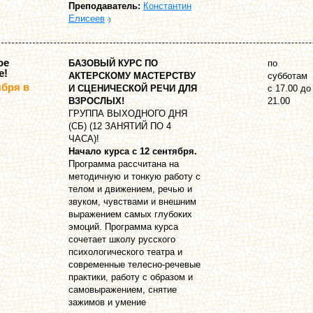
Преподаватель:
Константин
Елисеев
ое
БАЗОВЫЙ КУРС ПО
по
е!
АКТЕРСКОМУ МАСТЕРСТВУ
субботам
ября в
И СЦЕНИЧЕСКОЙ РЕЧИ ДЛЯ
с 17.00 до
ВЗРОСЛЫХ!
21.00
ГРУППА ВЫХОДНОГО ДНЯ
(СБ) (12 ЗАНЯТИЙ ПО 4
ЧАСА)!
Начало курса с 12 сентября.
Программа рассчитана на
методичную и тонкую работу с
телом и движением, речью и
звуком, чувствами и внешним
выражением самых глубоких
эмоций. Программа курса
сочетает школу русского
психологического театра и
современные телесно-речевые
практики, работу с образом и
самовыражением, снятие
зажимов и умение