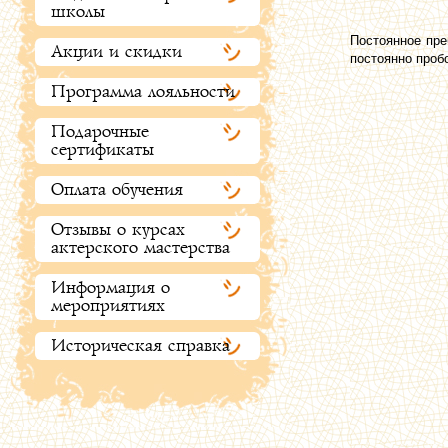
школы
Постоянное пре
Акции и скидки
постоянно пробо
Программа лояльности
Подарочные
сертификаты
Оплата обучения
Отзывы о курсах
актерского мастерства
Информация о
мероприятиях
Историческая справка