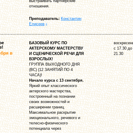
выстраивать партнерские
отношения.
Преподаватель:
Константин
Елисеев
ое
БАЗОВЫЙ КУРС ПО
воскресен
е!
АКТЕРСКОМУ МАСТЕРСТВУ
с 17.30 до
ября в
И СЦЕНИЧЕСКОЙ РЕЧИ ДЛЯ
21.30
ВЗРОСЛЫХ!
ГРУППА ВЫХОДНОГО ДНЯ
(ВС) (12 ЗАНЯТИЙ ПО 4
ЧАСА)!
Начало курса с 13 сентября.
Яркий опыт классического
актерского мастерства,
построенный на познании
своих возможностей и
расширении границ.
Максимальное раскрытие
эмоционального, речевого и
телесно-физического
потенциала через