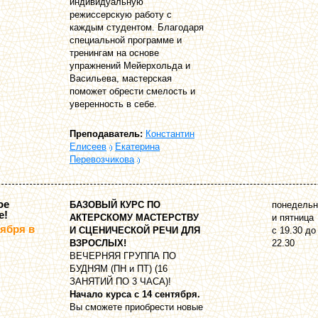
индивидуальную
режиссерскую работу с
каждым студентом. Благодаря
специальной программе и
тренингам на основе
упражнений Мейерхольда и
Васильева, мастерская
поможет обрести смелость и
уверенность в себе.
Преподаватель:
Константин
Елисеев
Екатерина
Перевозчикова
ое
БАЗОВЫЙ КУРС ПО
понедельн
е!
АКТЕРСКОМУ МАСТЕРСТВУ
и пятница
тября в
И СЦЕНИЧЕСКОЙ РЕЧИ ДЛЯ
с 19.30 до
ВЗРОСЛЫХ!
22.30
ВЕЧЕРНЯЯ ГРУППА ПО
БУДНЯМ (ПН и ПТ) (16
ЗАНЯТИЙ ПО 3 ЧАСА)!
Начало курса с 14 сентября.
Вы сможете приобрести новые