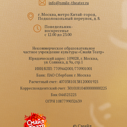
info@smile-theater.ru
г. Москва, метро Китай-город,
Подколокольный переулок, д. 8.
Понедельник-
воскресенье
с 12.00 до 23.00
Некоммерческое образовательное
частное учреждение культуры «Смайл Театр»
Юридический адрес: 109028, г. Москва,
ул. Солянка, д.9а, стр.1
ИНН/КПП: 7709442001/770901001
Банк: ПАО Сбербанк г. Москва
Расчетный счет: 40703810138120001925
Корреспондентский счет: 30101810400000000225
Бик:044525225
ОГРН 1087799032639
© Смайл