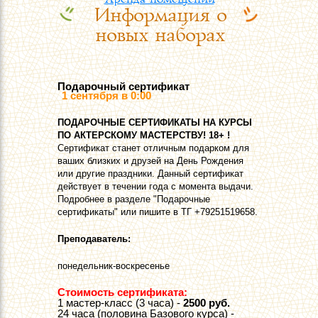
Информация о
Контакты
новых наборах
Подарочный сертификат
1 сентября в 0:00
ПOДАРОЧНЫЕ СЕРТИФИКАТЫ НА КУРСЫ
ПО АКТЕРСКОМУ МАСТЕРСТВУ! 18+ !
Сертификат станет отличным подарком для
ваших близких и друзей на День Рождения
или другие праздники. Данный сертификат
действует в течении года с момента выдачи.
Подробнее в разделе "Подарочные
сертификаты" или пишите в ТГ +79251519658.
Преподаватель:
понедельник-воскресенье
Стоимость сертификата:
1 мастер-класс (3 часа) -
2500 руб.
24 часа (половина Базового курса) -