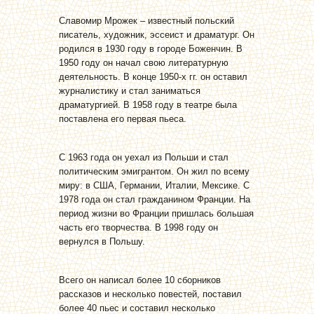
Славомир Мрожек – известный польский
писатель, художник, эссеист и драматург. Он
родился в 1930 году в городе Боженчин. В
1950 году он начал свою литературную
деятельность. В конце 1950-х гг. он оставил
журналистику и стал заниматься
драматургией. В 1958 году в театре была
поставлена его первая пьеса.
С 1963 года он уехал из Польши и стал
политическим эмигрантом. Он жил по всему
миру: в США, Германии, Италии, Мексике. С
1978 года он стал гражданином Франции. На
период жизни во Франции пришлась большая
часть его творчества. В 1998 году он
вернулся в Польшу.
Всего он написал более 10 сборников
рассказов и несколько повестей, поставил
более 40 пьес и составил несколько