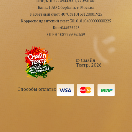
ИНН/КПП: 7709442001/770901001
Банк: ПАО Сбербанк г. Москва
Расчетный счет: 40703810138120001925
Корреспондентский счет: 30101810400000000225
Бик:044525225
ОГРН 1087799032639
© Смайл
Театр, 2026
Способы оплаты: