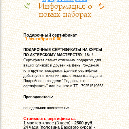
Информация о
Контакты
новых наборах
Подарочный сертификат
1 сентября в 0:00
ПOДАРОЧНЫЕ СЕРТИФИКАТЫ НА КУРСЫ
ПО АКТЕРСКОМУ МАСТЕРСТВУ! 18+ !
Сертификат станет отличным подарком для
ваших близких и друзей на День Рождения
или другие праздники. Данный сертификат
действует в течении года с момента выдачи.
Подробнее в разделе "Подарочные
сертификаты" или пишите в ТГ +79251519658.
Преподаватель:
понедельник-воскресенье
Стоимость сертификата:
1 мастер-класс (3 часа) -
2500 руб.
24 часа (половина Базового курса) -