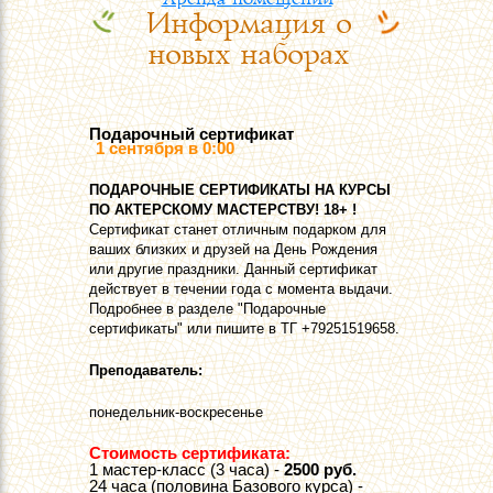
Информация о
Контакты
новых наборах
Подарочный сертификат
1 сентября в 0:00
ПOДАРОЧНЫЕ СЕРТИФИКАТЫ НА КУРСЫ
ПО АКТЕРСКОМУ МАСТЕРСТВУ! 18+ !
Сертификат станет отличным подарком для
ваших близких и друзей на День Рождения
или другие праздники. Данный сертификат
действует в течении года с момента выдачи.
Подробнее в разделе "Подарочные
сертификаты" или пишите в ТГ +79251519658.
Преподаватель:
понедельник-воскресенье
Стоимость сертификата:
1 мастер-класс (3 часа) -
2500 руб.
24 часа (половина Базового курса) -