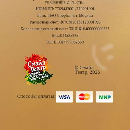
ул. Солянка, д.9а, стр.1
ИНН/КПП: 7709442001/770901001
Банк: ПАО Сбербанк г. Москва
Расчетный счет: 40703810138120001925
Корреспондентский счет: 30101810400000000225
Бик:044525225
ОГРН 1087799032639
© Смайл
Театр, 2026
Способы оплаты: